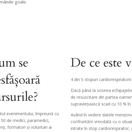
mâinile goale.
um se
De ce este vi
sfășoară
4 din 5 stopuri cardiorespiratori
Dacă până la sosirea echipajelo
rsurile?
de resuscitare din partea oameni
supraviețuiască scad cu 10 % în 
drul evenimentului, împreună cu
Având în vedere datele menționa
 50 de medici, paramedici,
confruntăm vreodată cu o situaț
nți, formatori și voluntari ai
intrate în stop cardiorespirator,