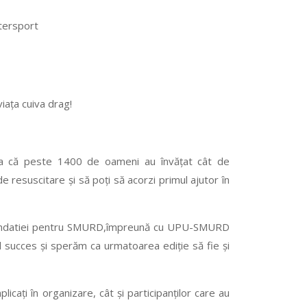
ntersport
viața cuiva drag!
a că peste 1400 de oameni au învățat cât de
 resuscitare și să poți să acorzi primul ajutor în
 Fundatiei pentru SMURD,împreună cu UPU-SMURD
al succes și sperăm ca urmatoarea ediție să fie și
cați în organizare, cât și participanților care au