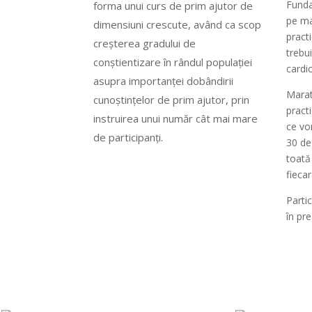
Funda
forma unui curs de prim ajutor de
pe ma
dimensiuni crescute, având ca scop
pract
creșterea gradului de
trebu
conștientizare în rândul populației
cardi
asupra importanței dobândirii
Marat
cunoștințelor de prim ajutor, prin
practi
instruirea unui număr cât mai mare
ce vo
de participanți.
30 de
toată
fiecar
Parti
în pre