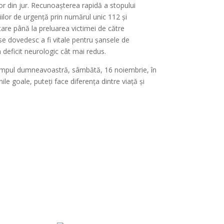
r din jur. Recunoașterea rapidă a stopului
iilor de urgență prin numărul unic 112 și
are până la preluarea victimei de către
e dovedesc a fi vitale pentru șansele de
 deficit neurologic cât mai redus.
timpul dumneavoastră, sâmbătă, 16 noiembrie, în
nile goale, puteți face diferența dintre viață și