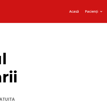
Acasă
Pacienți
l
rii
GRATUITA