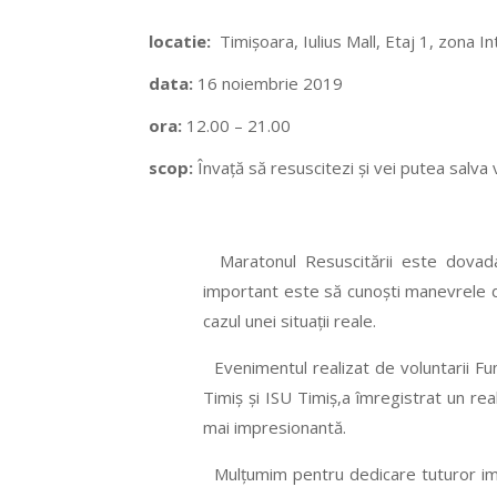
locatie:
Timișoara, Iulius Mall, Etaj 1, zona I
data:
16 noiembrie 2019
ora:
12.00 – 21.00
scop:
Învață să resuscitezi și vei putea salva 
Maratonul Resuscitării este dovad
important este să cunoști manevrele de
cazul unei situații reale.
Evenimentul realizat de voluntarii
Timiș și ISU Timiș,a îmregistrat un re
mai impresionantă.
Mulțumim pentru dedicare tuturor impli