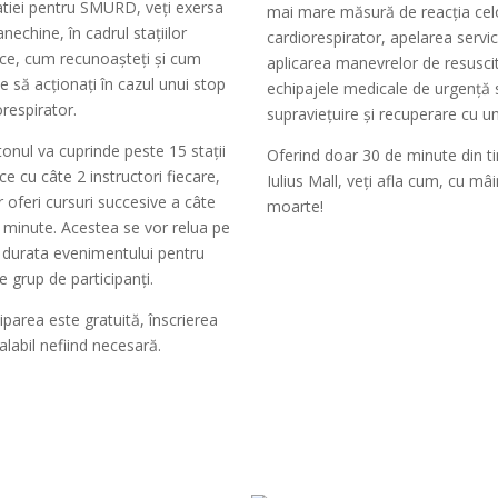
tiei pentru SMURD, veți exersa
mai mare măsură de reacția celo
nechine, în cadrul stațiilor
cardiorespirator, apelarea servic
ice, cum recunoașteți și cum
aplicarea manevrelor de resuscit
ie să acționați în cazul unui stop
echipajele medicale de urgență s
orespirator.
supraviețuire și recuperare cu un
onul va cuprinde peste 15 stații
Oferind doar 30 de minute din 
ce cu câte 2 instructori fiecare,
Iulius Mall, veți afla cum, cu mâi
r oferi cursuri succesive a câte
moarte!
 minute. Acestea se vor relua pe
 durata evenimentului pentru
e grup de participanți.
ciparea este gratuită, înscrierea
alabil nefiind necesară.