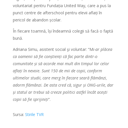
voluntariat pentru Fundația United Way, care a pus la
punct centre de afterschool pentru elevii aflați în
pericol de abandon școlar.
În fiecare toamnă, își îndeamnă colegii să facă o faptă
bună.
Adriana Simu, asistent social şi voluntar: “M
i-ar plăcea
ca oamenii să fie conștienți că fac parte dintr-o
comunitate și să acorde mai mult din timpul lor celor
aflați în nevoie. Sunt 150 de mii de copii, conform
ultimelor studii, care merg în fiecare seară flămânzi,
adorm flămânzi. De asta cred că, sigur și ONG-urile, dar
și statul ar trebui să creeze politici astfel încât acești
copii să fie sprijiniți
“.
Sursa:
Stirile TVR