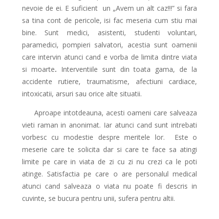
nevoie de ei. E suficient un „Avem un alt caz!!!” si fara
sa tina cont de pericole, isi fac meseria cum stiu mai
bine. Sunt medici, asistenti, studenti voluntari,
paramedici, pompieri salvatori, acestia sunt oamenii
care intervin atunci cand e vorba de limita dintre viata
si moarte
.
Interventiile sunt din toata gama, de la
accidente rutiere, traumatisme, afectiuni cardiace,
intoxicatii, arsuri sau orice alte situatii.
Aproape intotdeauna, acesti oameni care salveaza
vieti raman in anonimat. Iar atunci cand sunt intrebati
vorbesc cu modestie despre meritele lor. Este o
meserie care te solicita dar si care te face sa atingi
limite pe care in viata de zi cu zi nu crezi ca le poti
atinge. Satisfactia pe care o are personalul medical
atunci cand salveaza o viata nu poate fi descris in
cuvinte, se bucura pentru unii, sufera pentru altii.