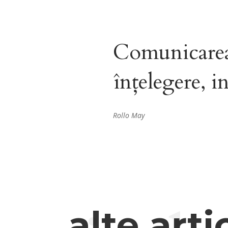
Comunicarea 
înţelegere, i
Rollo May
alte arti