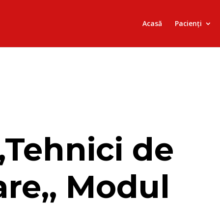
Acasă
Pacienți
,,Tehnici de
re,, Modul