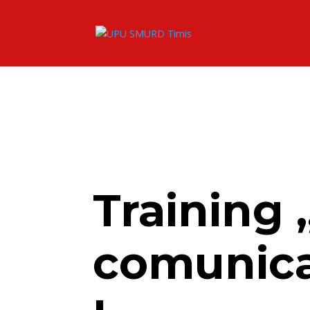
Training 
comunica