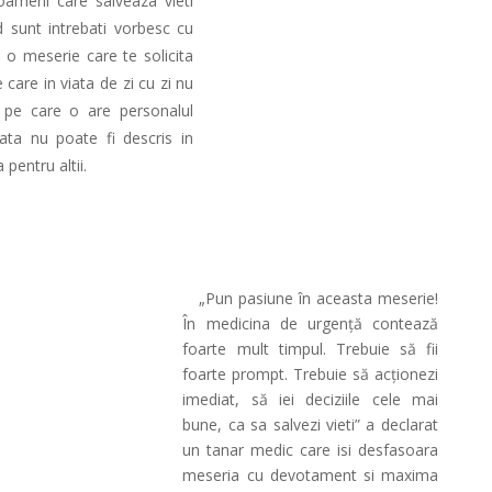
meni care salveaza vieti
 sunt intrebati vorbesc cu
 o meserie care te solicita
e care in viata de zi cu zi nu
ia pe care o are personalul
ata nu poate fi descris in
 pentru altii.
„Pun pasiune în aceasta meserie!
În medicina de urgență contează
foarte mult timpul. Trebuie să fii
foarte prompt. Trebuie să acționezi
imediat, să iei deciziile cele mai
bune, ca sa salvezi vieti” a declarat
un tanar medic care isi desfasoara
meseria cu devotament si maxima