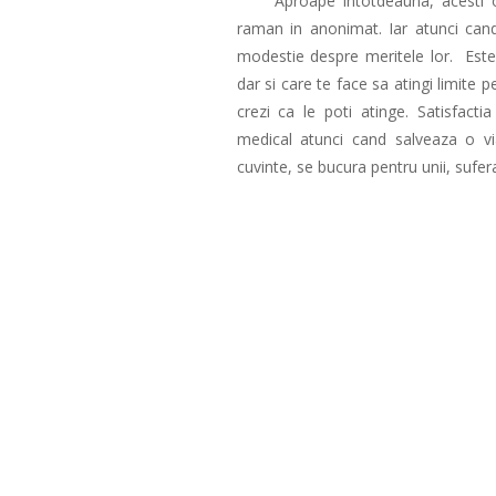
Aproape intotdeauna, acesti oa
raman in anonimat. Iar atunci cand
modestie despre meritele lor. Este
dar si care te face sa atingi limite p
crezi ca le poti atinge. Satisfact
medical atunci cand salveaza o vi
cuvinte, se bucura pentru unii, sufera