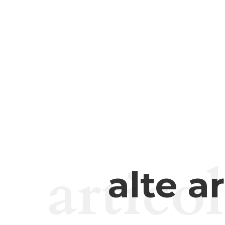
artico
alte a