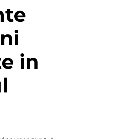
nte
ni
te in
l
otimp care ne provoaca in