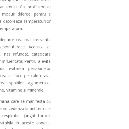
anismului. Ca profesionisti
 moduri diferite, pentru a
se datoreaza temperaturilor
temperatura.
departe cea mai frecventa
sezonul rece. Aceasta se
t, nas infundat, cateodata
 influentata. Pentru a evita
da evitarea persoanelor
ea se face pe cale orala,
rea spatiilor aglomerate,
me, vitamine si minerale.
riana
care se manifesta cu
re nu cedeaza la antitermice
n respiratie, junghi toracic
vitabila in aceste conditii,