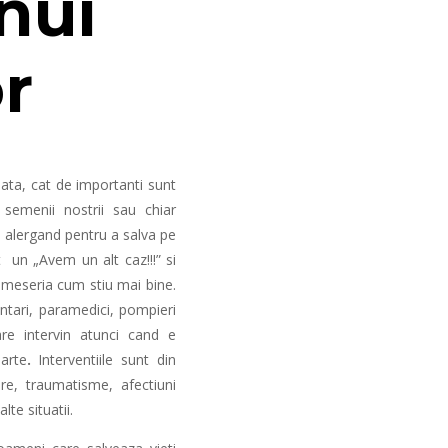
nui
r
ta, cat de importanti sunt
semenii nostrii sau chiar
c alergand pentru a salva pe
t un „Avem un alt caz!!!” si
c meseria cum stiu mai bine.
untari, paramedici, pompieri
are intervin atunci cand e
arte
.
Interventiile sunt din
re, traumatisme, afectiuni
lte situatii.