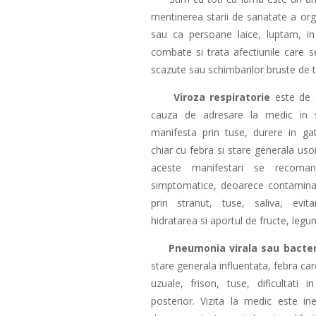
mentinerea starii de sanatate a org
sau ca persoane laice, luptam, in
combate si trata afectiunile care 
scazute sau schimbarilor bruste de 
Viroza respiratorie
este de 
cauza de adresare la medic in 
manifesta prin tuse, durere in ga
chiar cu febra si stare generala usor
aceste manifestari se recoman
simptomatice, deoarece contaminar
prin stranut, tuse, saliva, evita
hidratarea si aportul de fructe, legu
Pneumonia virala sau bacte
stare generala influentata, febra ca
uzuale, frison, tuse, dificultati i
posterior. Vizita la medic este ine