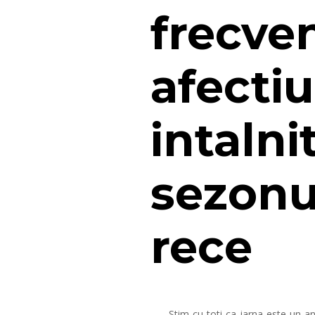
frecve
afectiu
intalni
sezonu
rece
Stim cu toti ca iarna este un an