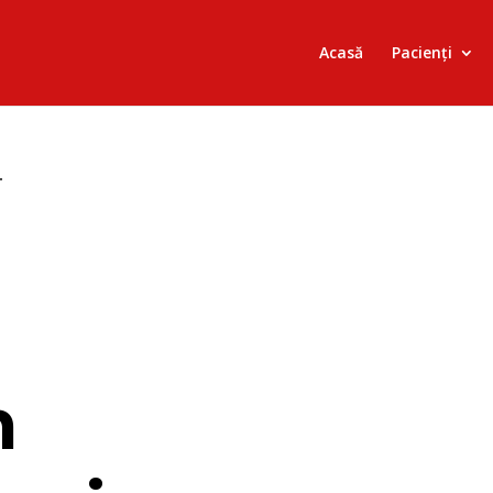
Acasă
Pacienți
r
n